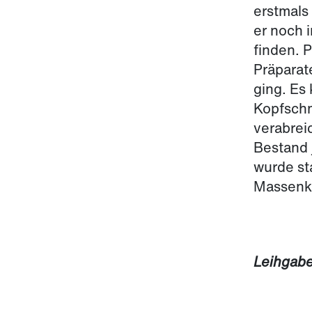
erstmals
er noch 
finden. 
Präparat
ging. Es
Kopfsch
verabrei
Bestand 
wurde st
Massenk
Leihgabe