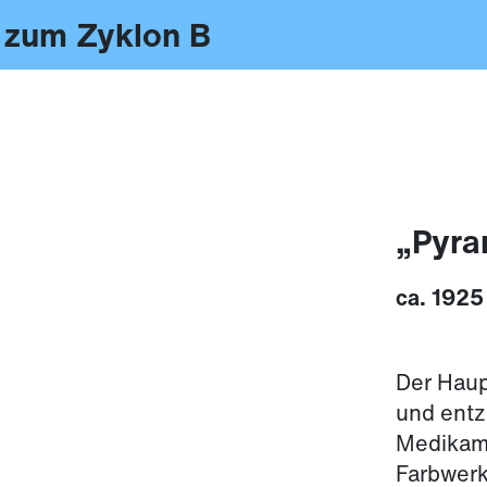
 zum Zyklon B
„Pyra
ca. 1925
Der Haup
und ent
Medikam
Farbwerk