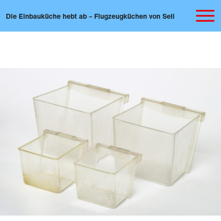
Die Einbauküche hebt ab – Flugzeugküchen von Sell