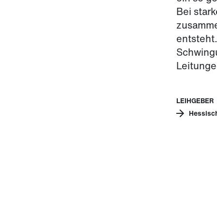
Bei star
zusamme
entsteht
Schwingu
Leitunge
LEIHGEBER
Hessisc