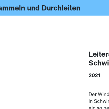
ammeln und Durchleiten
Leiter
Schw
2021
Der Win
in Schwi
ein so g