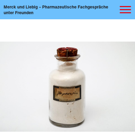
Merck und Liebig – Pharmazeutische Fachgespräche
unter Freunden