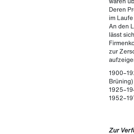
waren üb
Deren Pr
im Laufe 
An den L
lässt sic
Firmenko
zur Zers
aufzeige
1900–19
Brüning)
1925–194
1952–19
Zur Verf