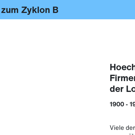
 zum Zyklon B
Hoech
Firme
der L
1900 - 1
Viele de