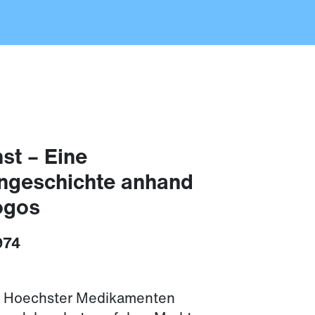
st – Eine
ngeschichte anhand
ogos
974
r Hoechster Medikamenten