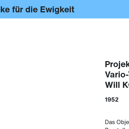
ke für die Ewigkeit
Projek
Vario
Will 
1952
Das Obje