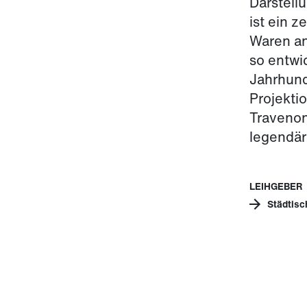
Darstell
ist ein z
Waren an
so entwi
Jahrhund
Projekti
Travenon
legendär
LEIHGEBER
Städtisc