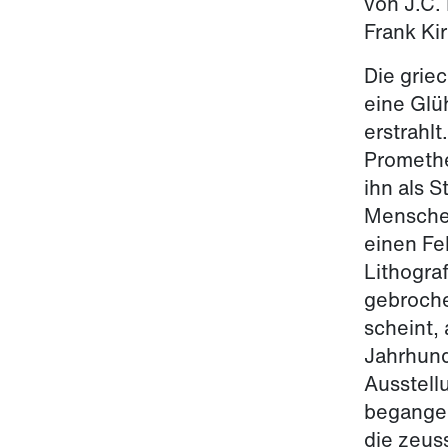
von J.C.
Frank Ki
Die griec
eine Glü
erstrahlt
Promethe
ihn als S
Menschen
einen Fe
Lithogra
gebroche
scheint, 
Jahrhund
Ausstell
begangen
die zeus